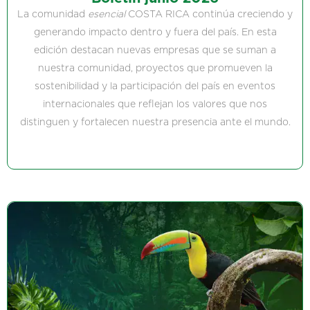
La comunidad
esencial
COSTA RICA continúa creciendo y
generando impacto dentro y fuera del país. En esta
edición destacan nuevas empresas que se suman a
nuestra comunidad, proyectos que promueven la
sostenibilidad y la participación del país en eventos
internacionales que reflejan los valores que nos
distinguen y fortalecen nuestra presencia ante el mundo.