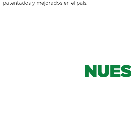
patentados y mejorados en el país.
N
U
E
Visibilidad
y promo
ampliada en redes 