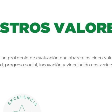
E
S
T
R
O
S
V
A
L
O
R
a un protocolo de evaluación que abarca los cinco valo
ad, progreso social, innovación y vinculación costarrice