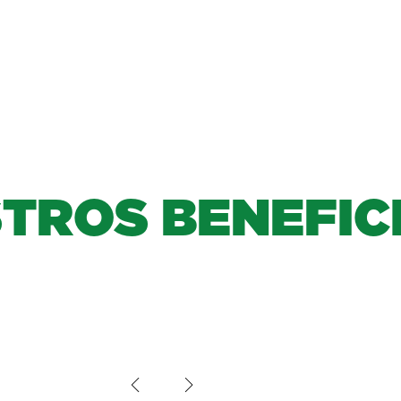
S
T
R
O
S
B
E
N
E
F
I
C
ción
de