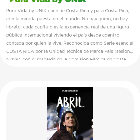
Pura Vida by UNIK nace de Costa Rica y para Costa Rica,
con la mirada puesta en el mundo. No hay guión, no hay
libreto: cada capítulo es la experiencia real de una figura
pública internacional viviendo el país desde adentro,
contada por quien la vive. Reconocida como Serie esencial
COSTA RICA por la Unidad Técnica de Marca País (sesión
N°129), con el respaldo de la Comisión Fílmica de Costa
Rica, esta es una invitación abierta: a artistas, marcas y
aliados que quieran ser parte de contar Costa Rica al
mundo, sin filtros y sin fórmulas.