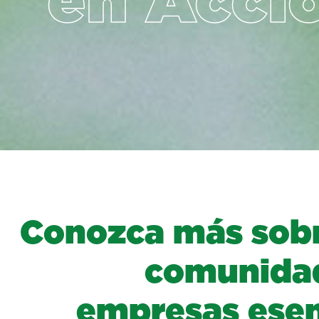
en Acci
C
o
n
o
z
c
a
m
á
s
s
o
b
c
o
m
u
n
i
d
a
e
m
p
r
e
s
a
s
e
s
e