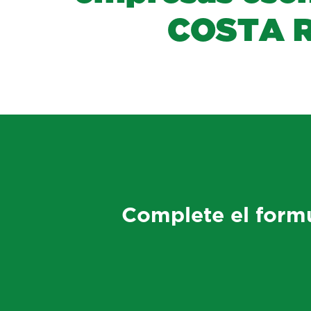
C
O
S
T
A
Complete el formu