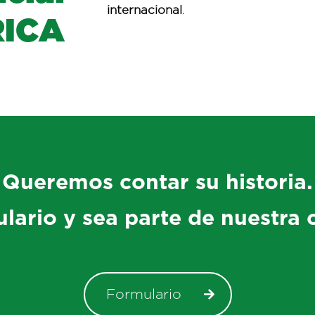
internacional
.
R
I
C
A
Queremos contar su historia.
lario y sea parte de nuestra 
Formulario