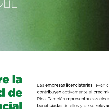
ón
r
e
l
a
Las
empresas licenciatarias
llevan 
d
d
e
contribuyen
activamente al
crecim
Rica. También
representan
sus
cinc
n
c
i
a
l
beneficiadas
de ellos y de su
releva