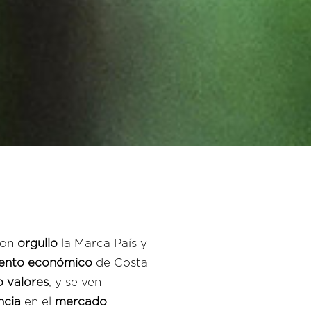
con
orgullo
la Marca País y
iento económico
de Costa
o valores
, y se ven
ncia
en el
mercado