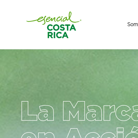
Som
La Marc