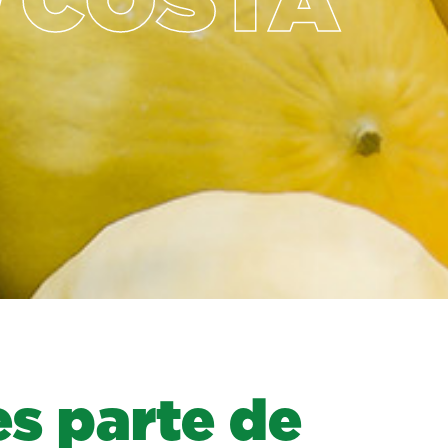
COSTA
e
s
p
a
r
t
e
d
e