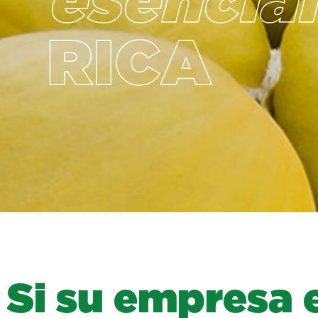
esencial
RICA
S
i
s
u
e
m
p
r
e
s
a