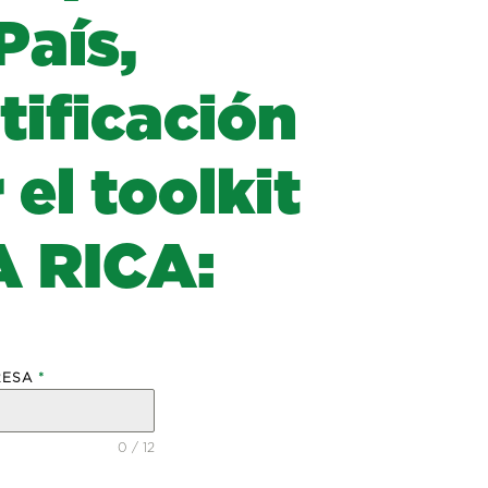
P
a
í
s
,
t
i
f
i
c
a
c
i
ó
n
r
e
l
t
o
o
l
k
i
t
A
R
I
C
A
:
PRESA
*
0 / 12