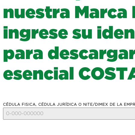
n
u
e
s
t
r
a
M
a
r
c
a
i
n
g
r
e
s
e
s
u
i
d
e
n
p
a
r
a
d
e
s
c
a
r
g
a
e
s
e
n
c
i
a
l
C
O
S
T
CÉDULA FISICA, CÉDULA JURÍDICA O NITE/DIMEX DE LA EM