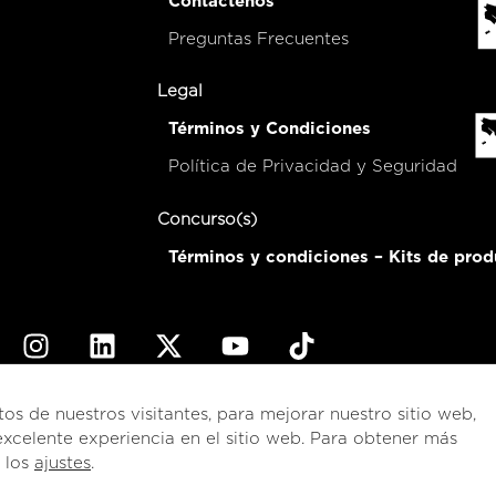
Contáctenos
Preguntas Frecuentes
Legal
Términos y Condiciones
Política de Privacidad y Seguridad
Concurso(s)
Términos y condiciones – Kits de prod
© 2026
esencial
Costa Rica
tos de nuestros visitantes, para mejorar nuestro sitio web,
xcelente experiencia en el sitio web. Para obtener más
English
(
Inglés
)
Español
e los
ajustes
.