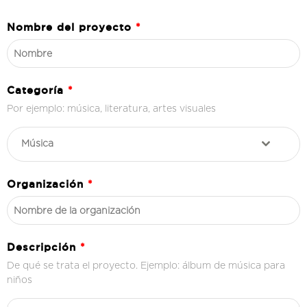
Nombre del proyecto
*
Categoría
*
Por ejemplo: música, literatura, artes visuales
Música
Organización
*
Descripción
*
De qué se trata el proyecto. Ejemplo: álbum de música para
niños