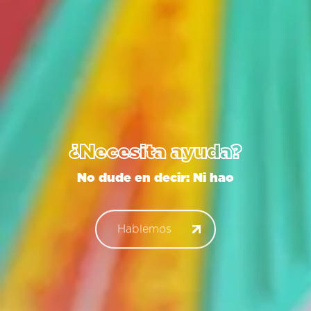
¿Necesita ayuda?
No dude en decir:
Konnichiw
Hablemos