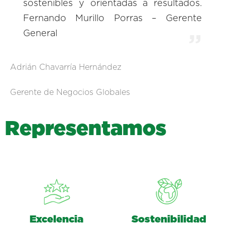
sostenibles y orientadas a resultados.
Fernando Murillo Porras – Gerente
General
Adrián Chavarría Hernández
Gerente de Negocios Globales
R
e
p
r
e
s
e
n
t
a
m
o
s
Excelencia
Sostenibilidad