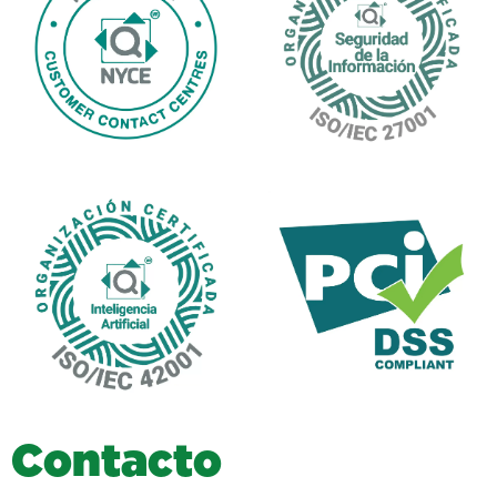
C
o
n
t
a
c
t
o