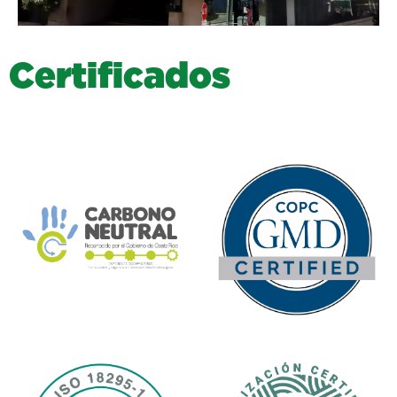
C
e
r
t
i
f
i
c
a
d
o
s