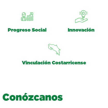
Progreso Social
Innovación
Vinculación Costarricense
C
o
n
ó
z
c
a
n
o
s