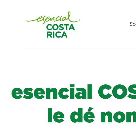
So
esencial CO
le dé no