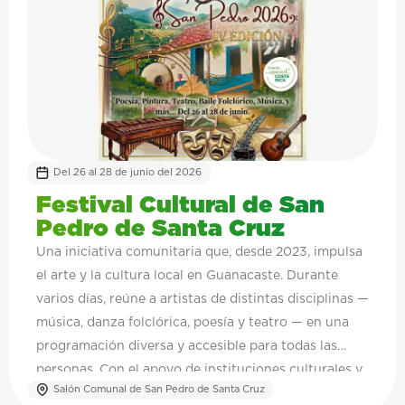
Del 26 al 28 de junio del 2026
Festival Cultural de San
Pedro de Santa Cruz
Una iniciativa comunitaria que, desde 2023, impulsa
el arte y la cultura local en Guanacaste. Durante
varios días, reúne a artistas de distintas disciplinas —
música, danza folclórica, poesía y teatro — en una
programación diversa y accesible para todas las
personas. Con el apoyo de instituciones culturales y
Salón Comunal de San Pedro de Santa Cruz
actores locales, el festival se consolida como un