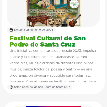
Del 26 al 28 de junio del 2026
Festival Cultural de San
Pedro de Santa Cruz
Una iniciativa comunitaria que, desde 2023, impulsa
el arte y la cultura local en Guanacaste. Durante
varios días, reúne a artistas de distintas disciplinas —
música, danza folclórica, poesía y teatro — en una
programación diversa y accesible para todas las
personas. Con el apoyo de instituciones culturales y
Salón Comunal de San Pedro de Santa Cruz
actores locales, el festival se consolida como un
espacio de encuentro que fortalece la identidad,
promueve el talento nacional y dinamiza la vida
cultural de la comunidad.