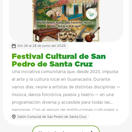
Del 26 al 28 de junio del 2026
Festival Cultural de San
Pedro de Santa Cruz
Una iniciativa comunitaria que, desde 2023, impulsa
el arte y la cultura local en Guanacaste. Durante
varios días, reúne a artistas de distintas disciplinas —
música, danza folclórica, poesía y teatro — en una
programación diversa y accesible para todas las
personas. Con el apoyo de instituciones culturales y
Salón Comunal de San Pedro de Santa Cruz
actores locales, el festival se consolida como un
espacio de encuentro que fortalece la identidad,