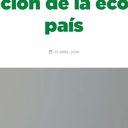
zación de la ec
país
23 ABRIL, 2026