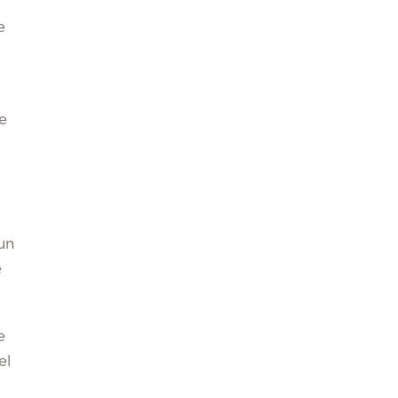
e
e
un
e
e
el