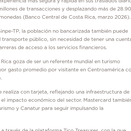
 experiencia más segura y rápida en sus traslados diario
7 millones de transacciones y desplazando más de 28.9
y monedas (Banco Central de Costa Rica, marzo 2026).
inpe-TP
, la población no bancarizada también puede
l transporte público, sin necesidad de tener una cuent
arreras de acceso a los servicios financieros.
Rica goza de ser un referente mundial en turismo
mayor gasto promedio por visitante en Centroamérica c
.
e realiza con tarjeta, reflejando una infraestructura de
ce el impacto económico del sector. Mastercard tambié
Turismo y Canatur para seguir impulsando la
a través de la plataforma Tico Treasures, con la que