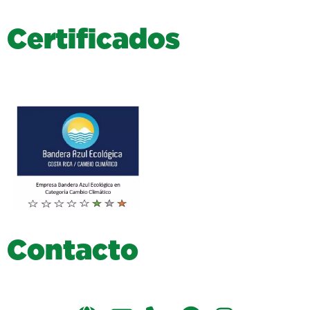
C
e
r
t
i
f
i
c
a
d
o
s
C
o
n
t
a
c
t
o