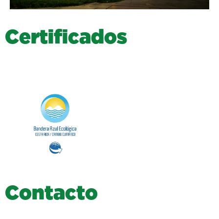
C
e
r
t
i
f
i
c
a
d
o
s
C
o
n
t
a
c
t
o