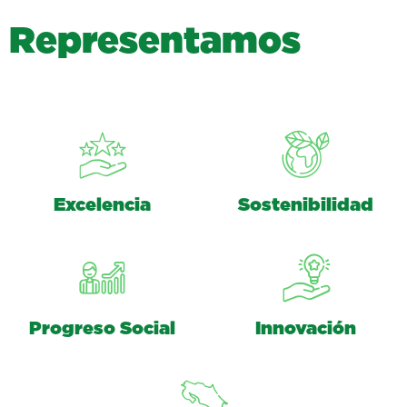
R
e
p
r
e
s
e
n
t
a
m
o
s
Excelencia
Sostenibilidad
Progreso Social
Innovación