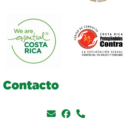
C
o
n
t
a
c
t
o