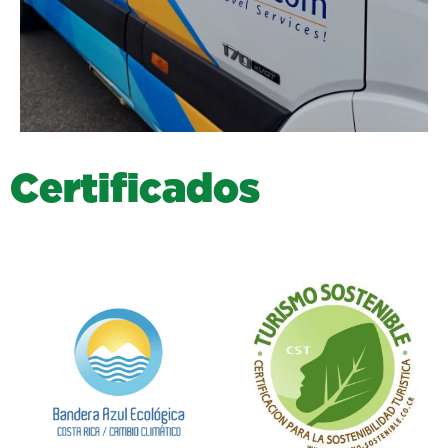
C
e
r
t
i
f
i
c
a
d
o
s