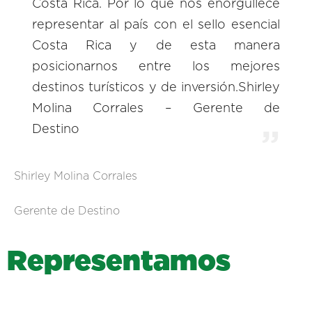
Costa Rica. Por lo que nos enorgullece
representar al país con el sello esencial
Costa Rica y de esta manera
posicionarnos entre los mejores
destinos turísticos y de inversión.Shirley
Molina Corrales – Gerente de
Destino
Shirley Molina Corrales
Gerente de Destino
R
e
p
r
e
s
e
n
t
a
m
o
s