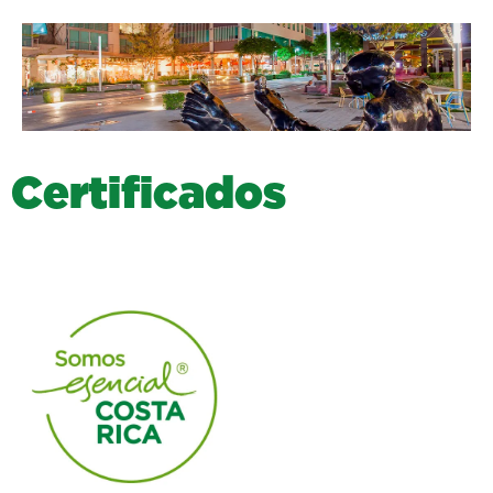
C
e
r
t
i
f
i
c
a
d
o
s