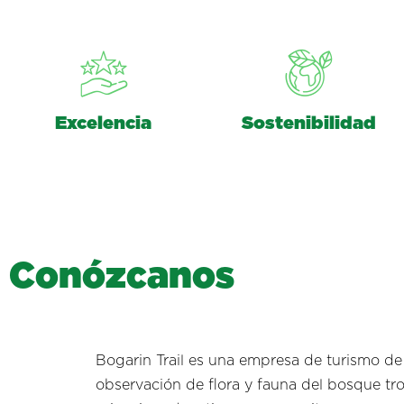
Excelencia
Sostenibilidad
C
o
n
ó
z
c
a
n
o
s
Bogarin Trail es una empresa de turismo de
observación de flora y fauna del bosque tro