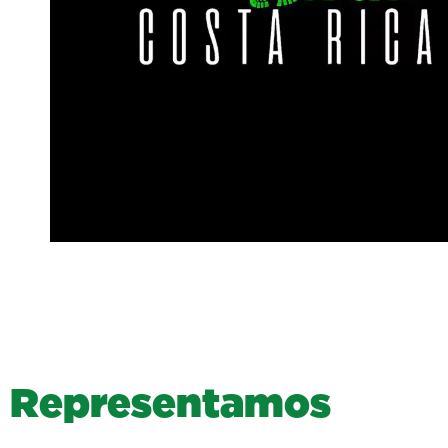
R
e
p
r
e
s
e
n
t
a
m
o
s