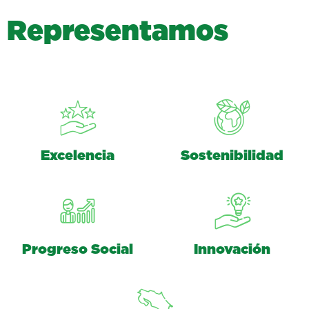
R
e
p
r
e
s
e
n
t
a
m
o
s
Excelencia
Sostenibilidad
Progreso Social
Innovación