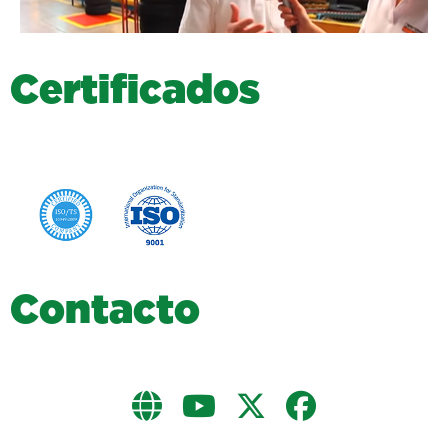
C
e
r
t
i
f
i
c
a
d
o
s
C
o
n
t
a
c
t
o