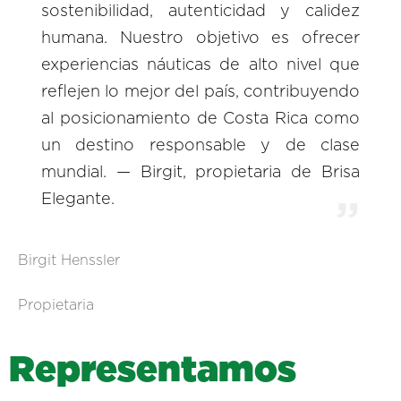
sostenibilidad, autenticidad y calidez
humana. Nuestro objetivo es ofrecer
experiencias náuticas de alto nivel que
reflejen lo mejor del país, contribuyendo
al posicionamiento de Costa Rica como
un destino responsable y de clase
mundial. — Birgit, propietaria de Brisa
Elegante.
Birgit Henssler
Propietaria
R
e
p
r
e
s
e
n
t
a
m
o
s