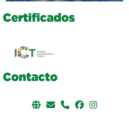
C
e
r
t
i
f
i
c
a
d
o
s
C
o
n
t
a
c
t
o