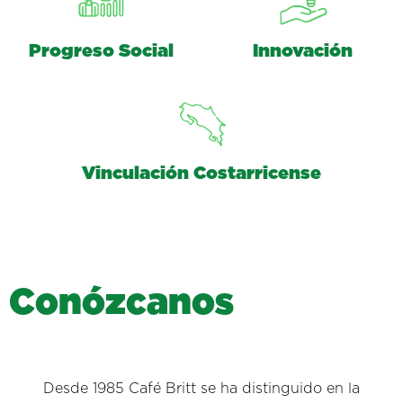
Progreso Social
Innovación
Vinculación Costarricense
C
o
n
ó
z
c
a
n
o
s
Desde 1985 Café Britt se ha distinguido en la