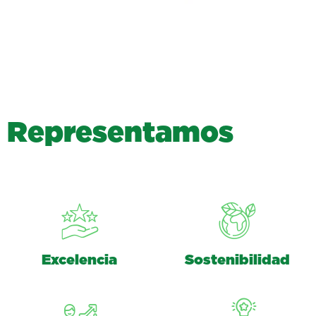
R
e
p
r
e
s
e
n
t
a
m
o
s
Excelencia
Sostenibilidad