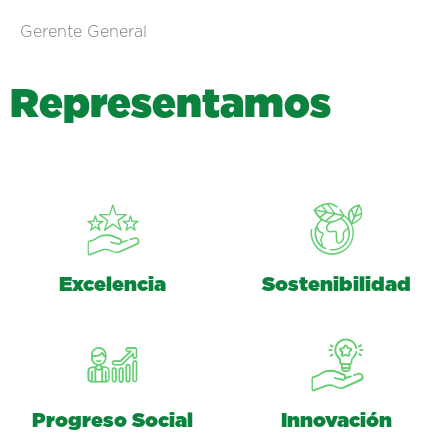
Gerente General
R
e
p
r
e
s
e
n
t
a
m
o
s
Excelencia
Sostenibilidad
Progreso Social
Innovación