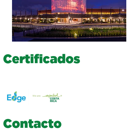
C
e
r
t
i
f
i
c
a
d
o
s
C
o
n
t
a
c
t
o