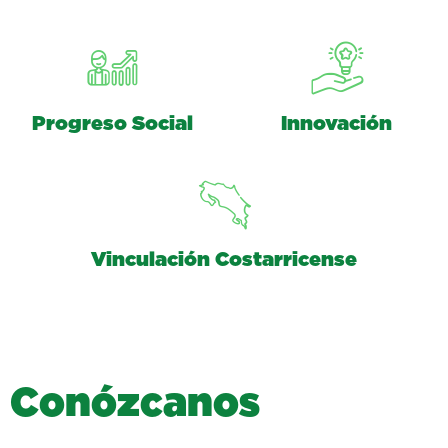
Progreso Social
Innovación
Vinculación Costarricense
C
o
n
ó
z
c
a
n
o
s