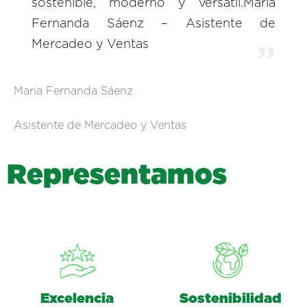
sostenible, moderno y versátil.Maria
Fernanda Sáenz – Asistente de
Mercadeo y Ventas
Maria Fernanda Sáenz
Asistente de Mercadeo y Ventas
R
e
p
r
e
s
e
n
t
a
m
o
s
Excelencia
Sostenibilidad