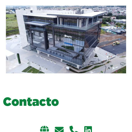
C
o
n
t
a
c
t
o