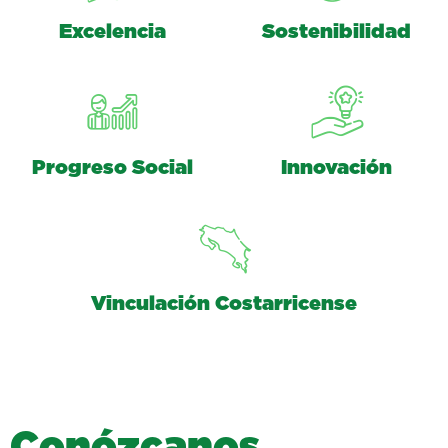
Excelencia
Sostenibilidad
Progreso Social
Innovación
Vinculación Costarricense
C
o
n
ó
z
c
a
n
o
s