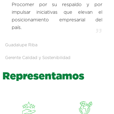
Procomer por su respaldo y por
impulsar iniciativas que elevan el
posicionamiento empresarial del
país.
Guadalupe Riba
Gerente Calidad y Sostenibilidad
R
e
p
r
e
s
e
n
t
a
m
o
s