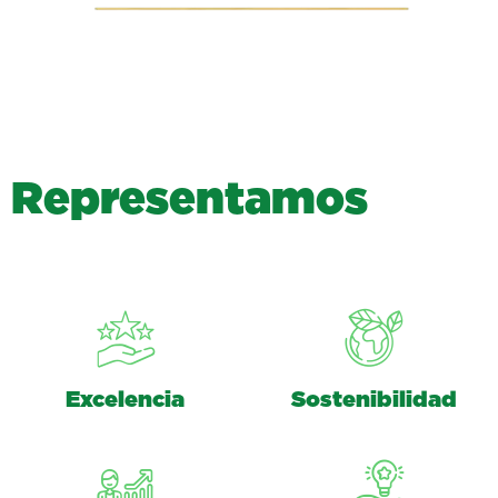
R
e
p
r
e
s
e
n
t
a
m
o
s
Excelencia
Sostenibilidad