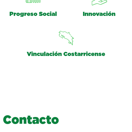
Progreso Social
Innovación
Vinculación Costarricense
C
o
n
t
a
c
t
o