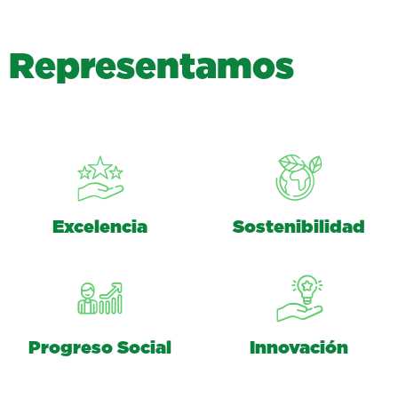
R
e
p
r
e
s
e
n
t
a
m
o
s
Excelencia
Sostenibilidad
Progreso Social
Innovación