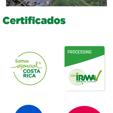
C
e
r
t
i
f
i
c
a
d
o
s