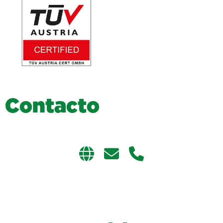
C
o
n
t
a
c
t
o