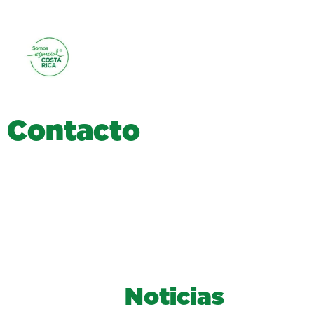
C
o
n
t
a
c
t
o
Noticias