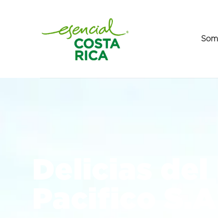
Som
Delicias del
Pacifico S.A