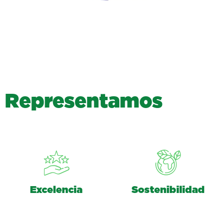
R
e
p
r
e
s
e
n
t
a
m
o
s
Excelencia
Sostenibilidad