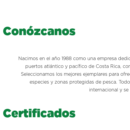
C
o
n
ó
z
c
a
n
o
s
Nacimos en el año 1988 como una empresa dedica
puertos atlántico y pacífico de Costa Rica, c
Seleccionamos los mejores ejemplares para ofrec
especies y zonas protegidas de pesca. Todo 
internacional y se
C
e
r
t
i
f
i
c
a
d
o
s