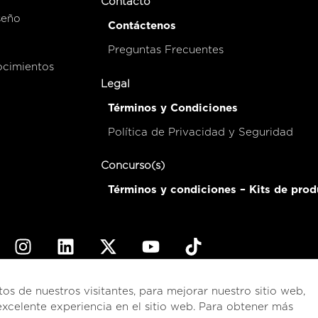
Contacto
seño
Contáctenos
Preguntas Frecuentes
ocimientos
Legal
Términos y Condiciones
Política de Privacidad y Seguridad
Concurso(s)
Términos y condiciones – Kits de prod
© 2026
esencial
Costa Rica
tos de nuestros visitantes, para mejorar nuestro sitio web,
xcelente experiencia en el sitio web. Para obtener más