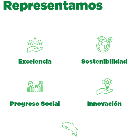
R
e
p
r
e
s
e
n
t
a
m
o
s
Excelencia
Sostenibilidad
Progreso Social
Innovación