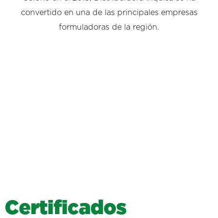
convertido en una de las principales empresas
formuladoras de la región.
C
e
r
t
i
f
i
c
a
d
o
s