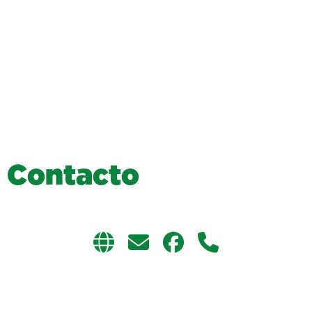
C
o
n
t
a
c
t
o