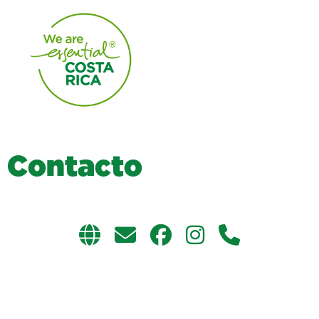
C
o
n
t
a
c
t
o