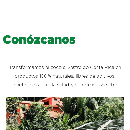
C
o
n
ó
z
c
a
n
o
s
Transformamos el coco silvestre de Costa Rica en
productos 100% naturales, libres de aditivos,
beneficiosos para la salud y con delicioso sabor.