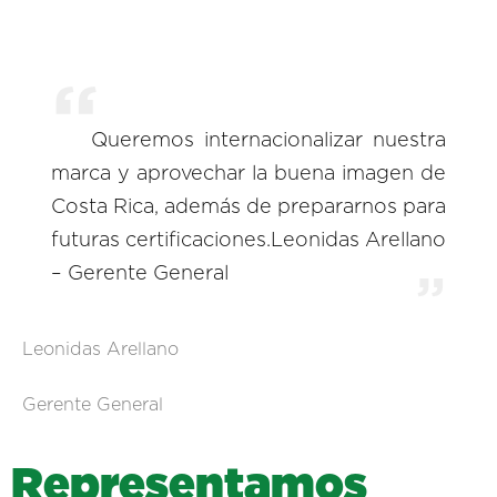
Queremos internacionalizar nuestra
marca y aprovechar la buena imagen de
Costa Rica, además de prepararnos para
futuras certificaciones.Leonidas Arellano
– Gerente General
Leonidas Arellano
Gerente General
R
e
p
r
e
s
e
n
t
a
m
o
s