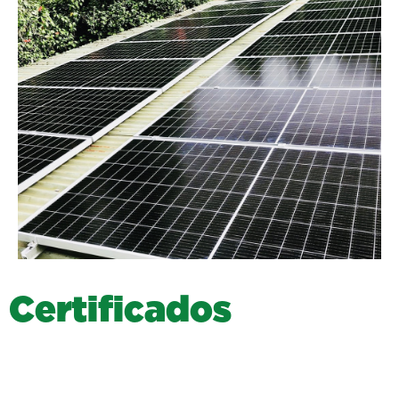
C
e
r
t
i
f
i
c
a
d
o
s