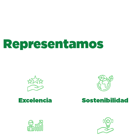
R
e
p
r
e
s
e
n
t
a
m
o
s
Excelencia
Sostenibilidad