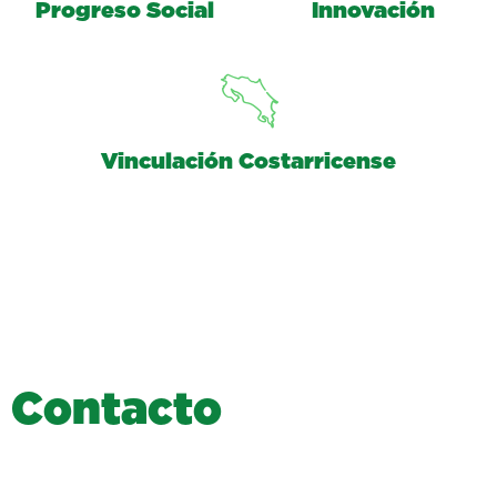
Progreso Social
Innovación
Vinculación Costarricense
C
o
n
t
a
c
t
o