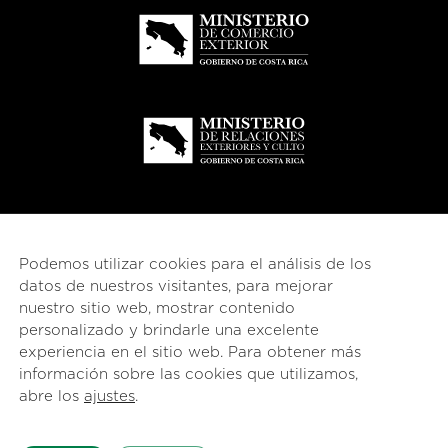
Podemos utilizar cookies para el análisis de los
datos de nuestros visitantes, para mejorar
nuestro sitio web, mostrar contenido
personalizado y brindarle una excelente
experiencia en el sitio web. Para obtener más
información sobre las cookies que utilizamos,
© 2026
esencial
Costa Rica
abre los
ajustes
.
English
(
Inglés
)
Español