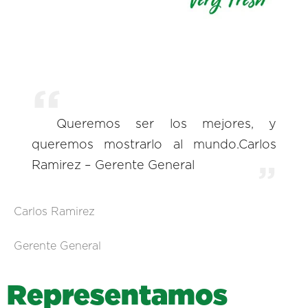
Queremos ser los mejores, y
queremos mostrarlo al mundo.Carlos
Ramirez – Gerente General
Carlos Ramirez
Gerente General
R
e
p
r
e
s
e
n
t
a
m
o
s