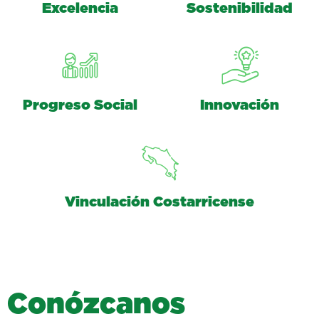
Excelencia
Sostenibilidad
Progreso Social
Innovación
Vinculación Costarricense
C
o
n
ó
z
c
a
n
o
s