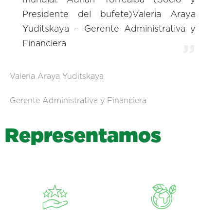
Presidente del bufete)Valeria Araya
Yuditskaya – Gerente Administrativa y
Financiera
Valeria Araya Yuditskaya
Gerente Administrativa y Financiera
R
e
p
r
e
s
e
n
t
a
m
o
s