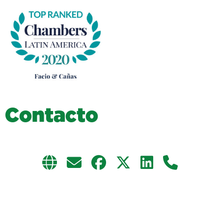
C
o
n
t
a
c
t
o