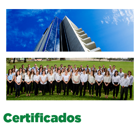
C
e
r
t
i
f
i
c
a
d
o
s