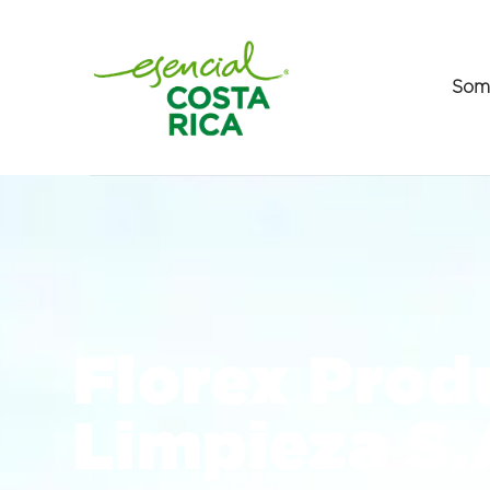
Som
Florex Prod
Limpieza S.