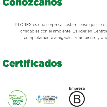
C
o
n
ó
z
c
a
n
o
s
FLOREX es una empresa costarricense que se ded
amigables con el ambiente. Es líder en Centro
completamente amigables al ambiente y que s
C
e
r
t
i
f
i
c
a
d
o
s