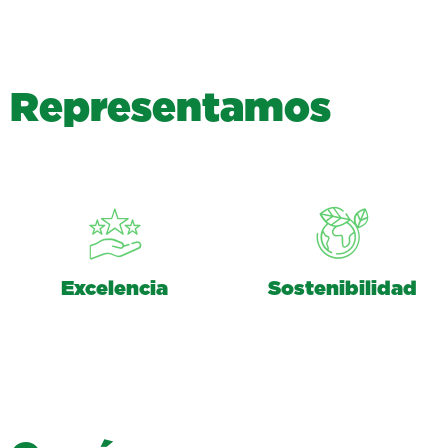
R
e
p
r
e
s
e
n
t
a
m
o
s
Excelencia
Sostenibilidad