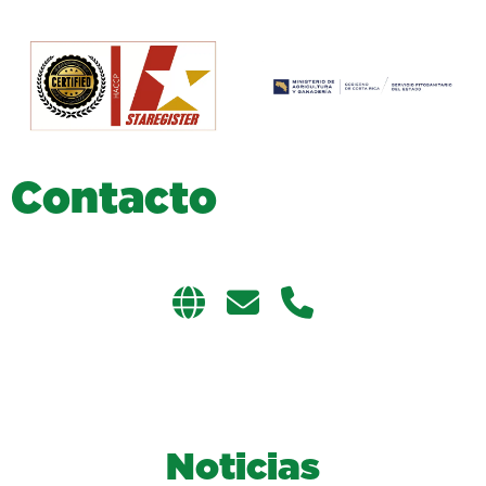
C
o
n
t
a
c
t
o
Noticias