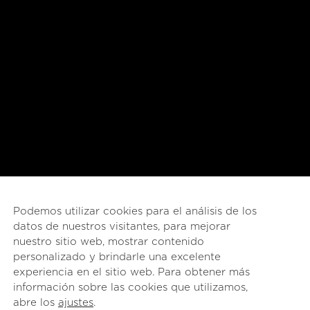
© 2026
esencial
Costa Rica
English
(
Inglés
)
Español
Podemos utilizar cookies para el análisis de los
datos de nuestros visitantes, para mejorar
nuestro sitio web, mostrar contenido
personalizado y brindarle una excelente
experiencia en el sitio web. Para obtener más
información sobre las cookies que utilizamos,
abre los
ajustes
.