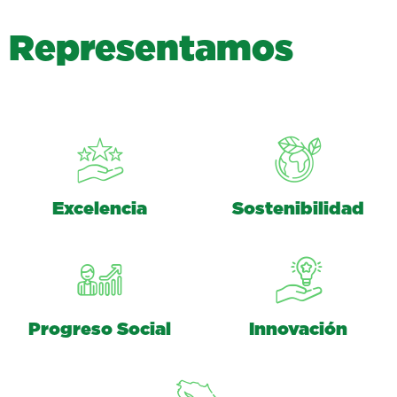
R
e
p
r
e
s
e
n
t
a
m
o
s
Excelencia
Sostenibilidad
Progreso Social
Innovación