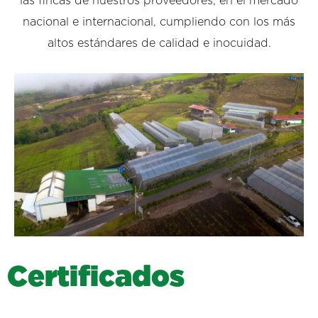
las fincas de nuestros proveedores, en el mercado
nacional e internacional, cumpliendo con los más
altos estándares de calidad e inocuidad.
C
e
r
t
i
f
i
c
a
d
o
s