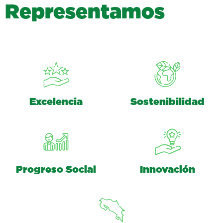
R
e
p
r
e
s
e
n
t
a
m
o
s
Excelencia
Sostenibilidad
Progreso Social
Innovación