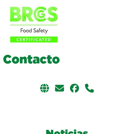
C
o
n
t
a
c
t
o