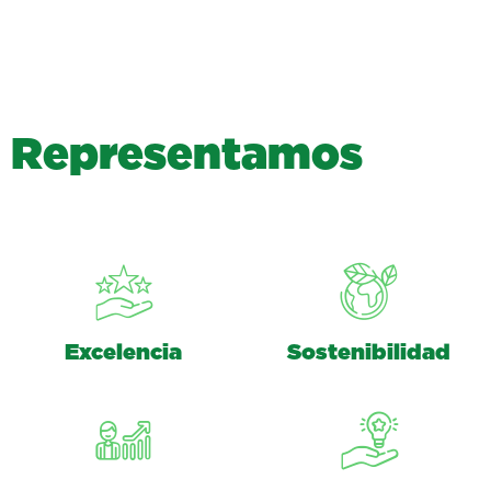
R
e
p
r
e
s
e
n
t
a
m
o
s
Excelencia
Sostenibilidad