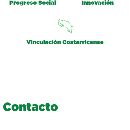
Progreso Social
Innovación
Vinculación Costarricense
C
o
n
t
a
c
t
o