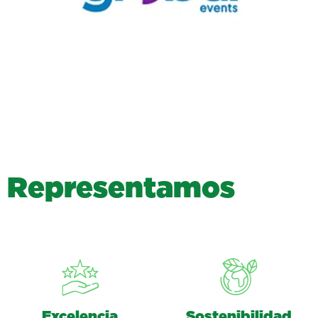
R
e
p
r
e
s
e
n
t
a
m
o
s
Excelencia
Sostenibilidad