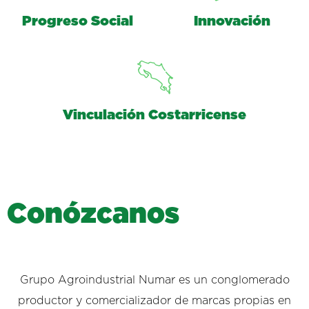
Progreso Social
Innovación
Vinculación Costarricense
C
o
n
ó
z
c
a
n
o
s
Grupo Agroindustrial Numar es un conglomerado
productor y comercializador de marcas propias en