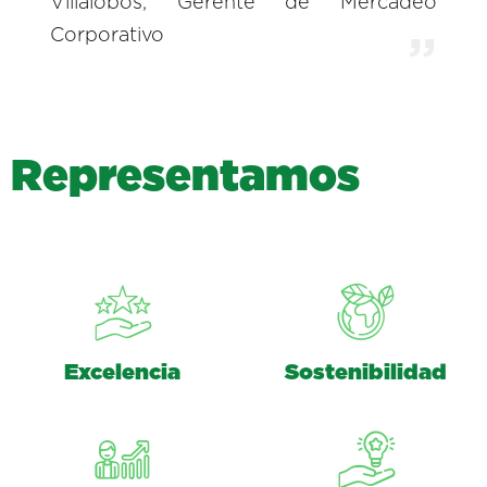
Villalobos, Gerente de Mercadeo
Corporativo
R
e
p
r
e
s
e
n
t
a
m
o
s
Excelencia
Sostenibilidad