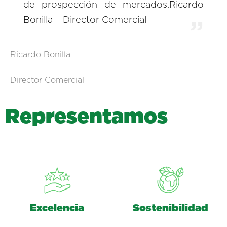
de prospección de mercados.Ricardo
Bonilla – Director Comercial
Ricardo Bonilla
Director Comercial
R
e
p
r
e
s
e
n
t
a
m
o
s
Excelencia
Sostenibilidad