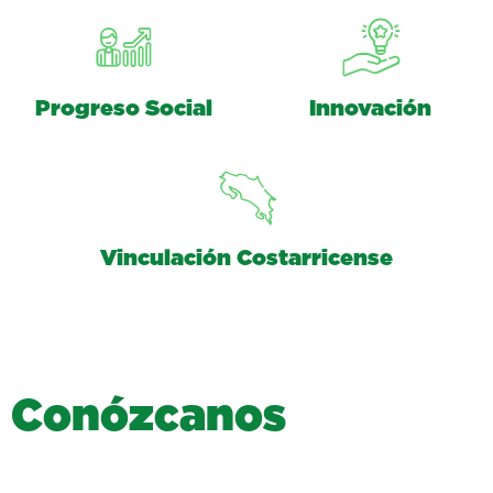
Progreso Social
Innovación
Vinculación Costarricense
C
o
n
ó
z
c
a
n
o
s