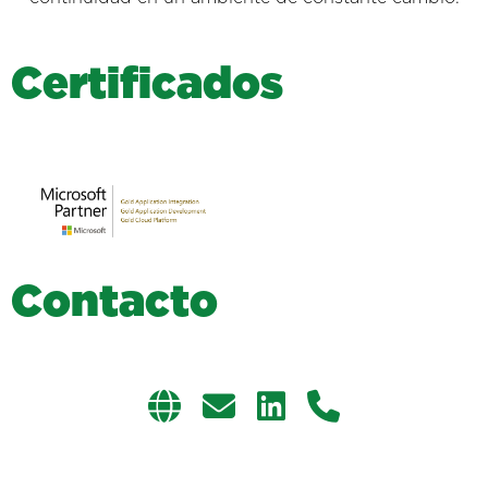
C
e
r
t
i
f
i
c
a
d
o
s
C
o
n
t
a
c
t
o