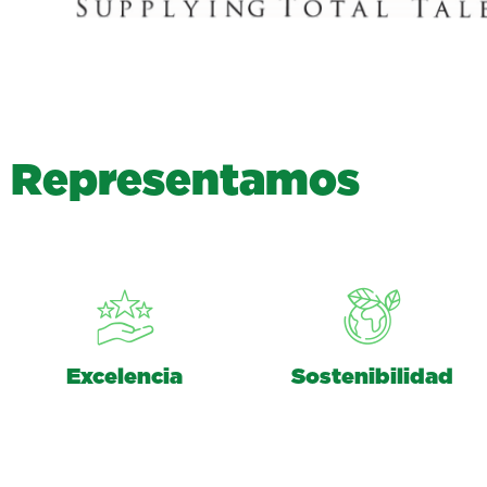
R
e
p
r
e
s
e
n
t
a
m
o
s
Excelencia
Sostenibilidad