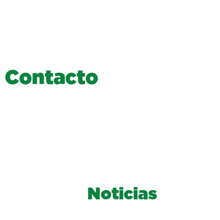
C
o
n
t
a
c
t
o
Noticias