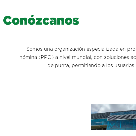
C
o
n
ó
z
c
a
n
o
s
Somos una organización especializada en prov
nómina (PPO) a nivel mundial, con soluciones ada
de punta, permitiendo a los usuarios 