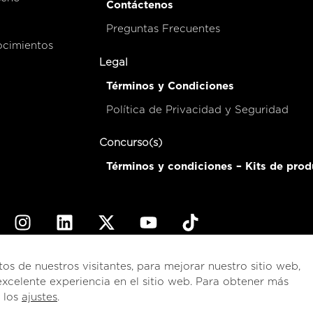
Contáctenos
Preguntas Frecuentes
ocimientos
Legal
Términos y Condiciones
Política de Privacidad y Seguridad
Concurso(s)
Términos y condiciones – Kits de prod
© 2026
esencial
Costa Rica
tos de nuestros visitantes, para mejorar nuestro sitio web,
xcelente experiencia en el sitio web. Para obtener más
English
(
Inglés
)
Español
e los
ajustes
.