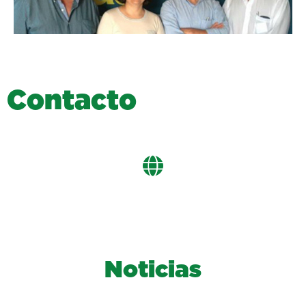
C
o
n
t
a
c
t
o
Noticias