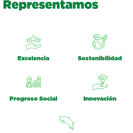
R
e
p
r
e
s
e
n
t
a
m
o
s
Excelencia
Sostenibilidad
Progreso Social
Innovación