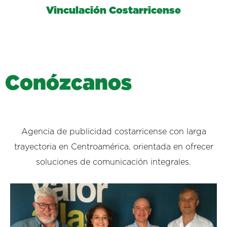
Vinculación Costarricense
C
o
n
ó
z
c
a
n
o
s
Agencia de publicidad costarricense con larga
trayectoria en Centroamérica, orientada en ofrecer
soluciones de comunicación integrales.