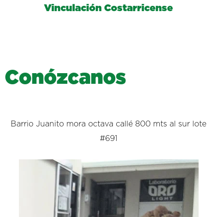
Vinculación Costarricense
C
o
n
ó
z
c
a
n
o
s
Barrio Juanito mora octava callé 800 mts al sur lote
#691