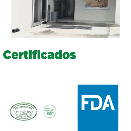
C
e
r
t
i
f
i
c
a
d
o
s