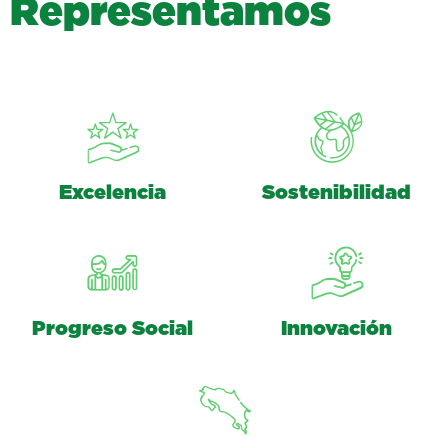
R
e
p
r
e
s
e
n
t
a
m
o
s
Excelencia
Sostenibilidad
Progreso Social
Innovación