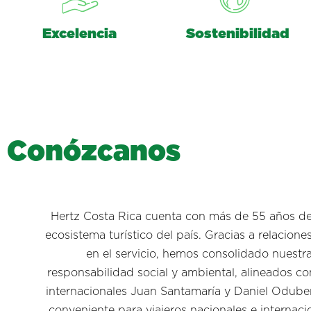
Excelencia
Sostenibilidad
C
o
n
ó
z
c
a
n
o
s
Hertz Costa Rica cuenta con más de 55 años de e
ecosistema turístico del país. Gracias a relacion
en el servicio, hemos consolidado nuest
responsabilidad social y ambiental, alineados co
internacionales Juan Santamaría y Daniel Oduber
conveniente para viajeros nacionales e internac