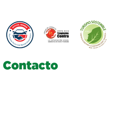
C
o
n
t
a
c
t
o