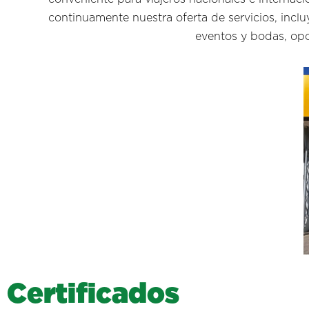
continuamente nuestra oferta de servicios, inclu
eventos y bodas, op
C
e
r
t
i
f
i
c
a
d
o
s