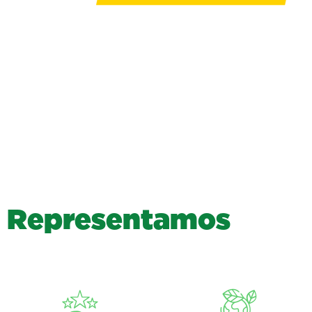
R
e
p
r
e
s
e
n
t
a
m
o
s