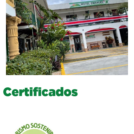
C
e
r
t
i
f
i
c
a
d
o
s