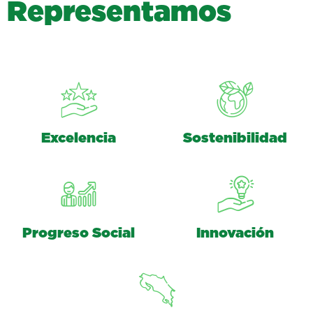
R
e
p
r
e
s
e
n
t
a
m
o
s
Excelencia
Sostenibilidad
Progreso Social
Innovación