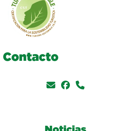
C
o
n
t
a
c
t
o
Noticias