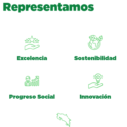
R
e
p
r
e
s
e
n
t
a
m
o
s
Excelencia
Sostenibilidad
Progreso Social
Innovación