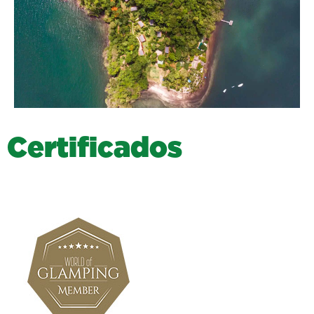
C
e
r
t
i
f
i
c
a
d
o
s