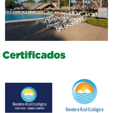
C
e
r
t
i
f
i
c
a
d
o
s