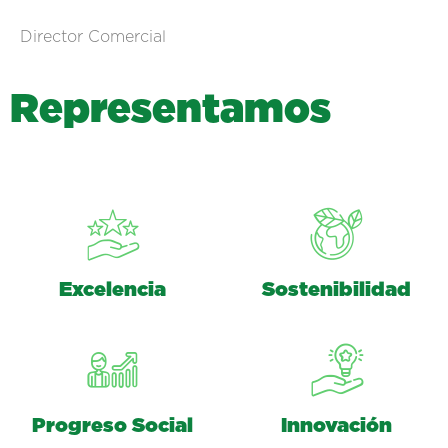
Director Comercial
R
e
p
r
e
s
e
n
t
a
m
o
s
Excelencia
Sostenibilidad
Progreso Social
Innovación