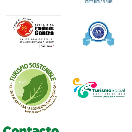
C
o
n
t
a
c
t
o