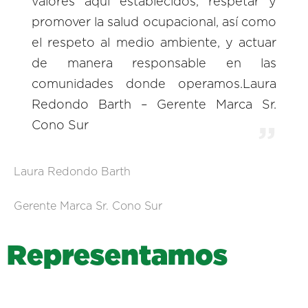
valores aquí establecidos, respetar y
promover la salud ocupacional, así como
el respeto al medio ambiente, y actuar
de manera responsable en las
comunidades donde operamos.Laura
Redondo Barth – Gerente Marca Sr.
Cono Sur
Laura Redondo Barth
Gerente Marca Sr. Cono Sur
R
e
p
r
e
s
e
n
t
a
m
o
s