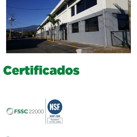
C
e
r
t
i
f
i
c
a
d
o
s