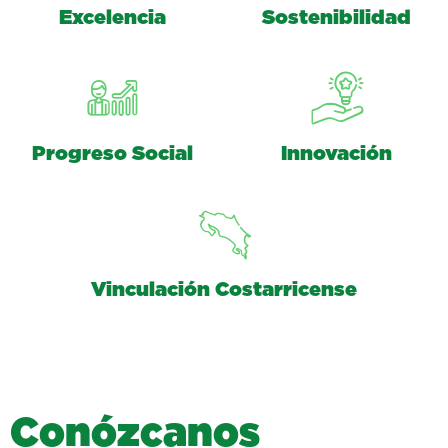
Excelencia
Sostenibilidad
Progreso Social
Innovación
Vinculación Costarricense
C
o
n
ó
z
c
a
n
o
s