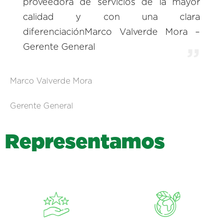
proveedora de servicios de la mayor
calidad y con una clara
diferenciaciónMarco Valverde Mora –
Gerente General
Marco Valverde Mora
Gerente General
R
e
p
r
e
s
e
n
t
a
m
o
s