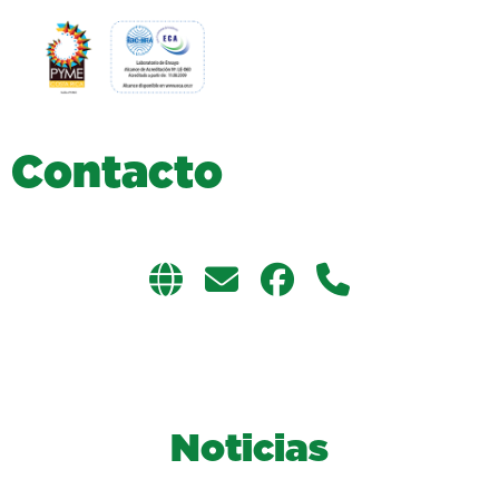
C
o
n
t
a
c
t
o
Noticias