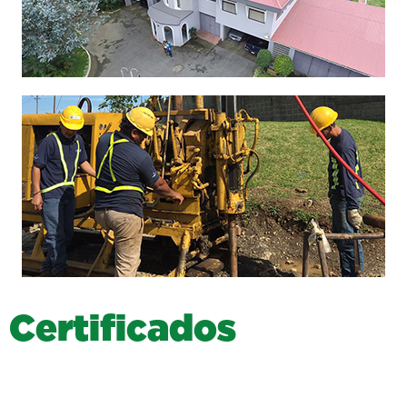
C
e
r
t
i
f
i
c
a
d
o
s