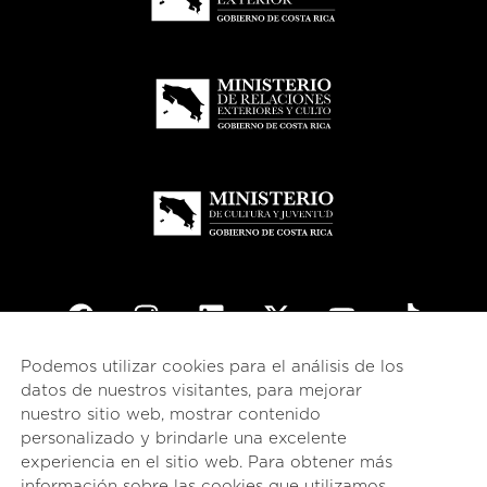
Podemos utilizar cookies para el análisis de los
© 2026
esencial
Costa Rica
datos de nuestros visitantes, para mejorar
nuestro sitio web, mostrar contenido
English
(
Inglés
)
Español
personalizado y brindarle una excelente
experiencia en el sitio web. Para obtener más
información sobre las cookies que utilizamos,