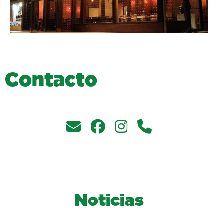
C
o
n
t
a
c
t
o
Noticias