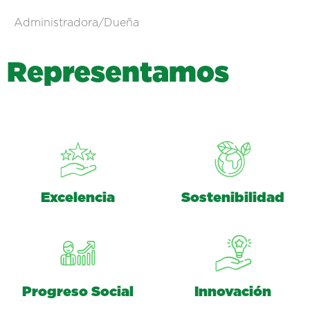
Administradora/Dueña
R
e
p
r
e
s
e
n
t
a
m
o
s
Excelencia
Sostenibilidad
Progreso Social
Innovación