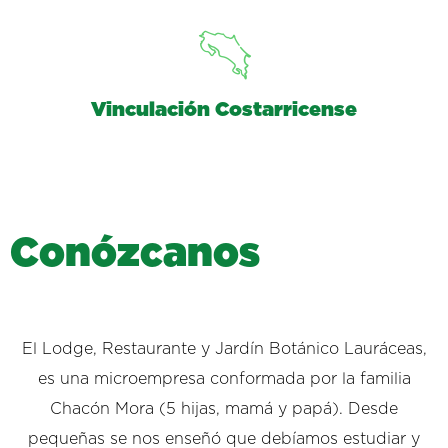
Vinculación Costarricense
C
o
n
ó
z
c
a
n
o
s
El Lodge, Restaurante y Jardín Botánico Lauráceas,
es una microempresa conformada por la familia
Chacón Mora (5 hijas, mamá y papá). Desde
pequeñas se nos enseñó que debíamos estudiar y