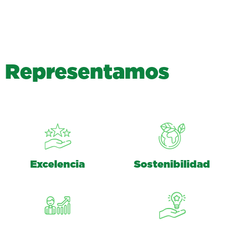
R
e
p
r
e
s
e
n
t
a
m
o
s
Excelencia
Sostenibilidad