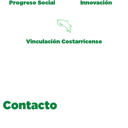
Progreso Social
Innovación
Vinculación Costarricense
C
o
n
t
a
c
t
o