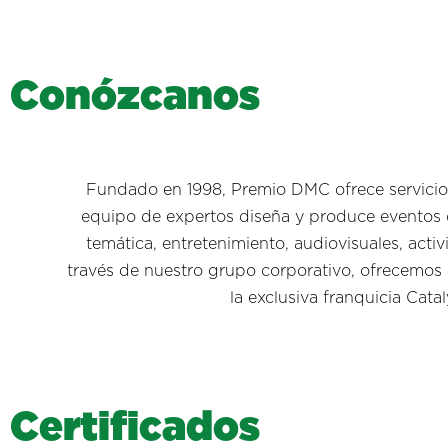
C
o
n
ó
z
c
a
n
o
s
Fundado en 1998, Premio DMC ofrece servicios
equipo de expertos diseña y produce eventos c
temática, entretenimiento, audiovisuales, acti
través de nuestro grupo corporativo, ofrecemos 
la exclusiva franquicia Ca
C
e
r
t
i
f
i
c
a
d
o
s