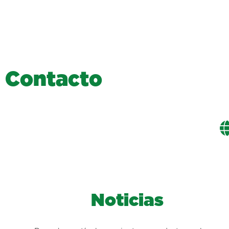
C
o
n
t
a
c
t
o
Noticias