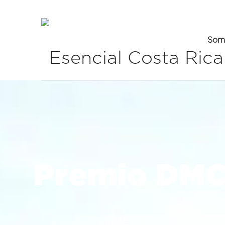
Som
Premio DMC