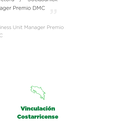
nager Premio DMC
iness Unit Manager Premio
C
Vinculación
Costarricense